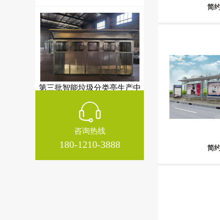
简约
第三批智能垃圾分类亭生产中
咨询热线
180-1210-3888
简约
湖北候车亭装车