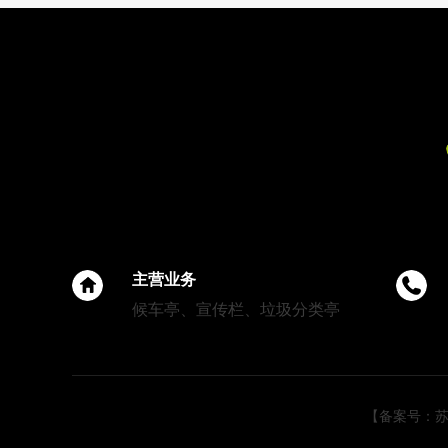
为何全国200+城市选择江苏美
城？揭秘市政候车亭建设背后
主营业务
的硬
候车亭、宣传栏、垃圾分类亭
【备案号：苏IC