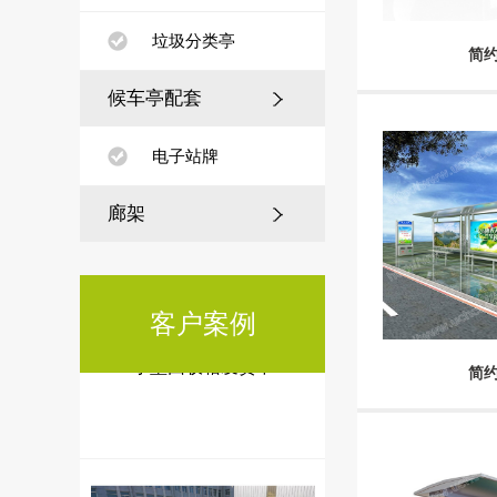
垃圾分类亭
简约
为何全国200+城市选择江苏美
城？揭秘市政候车亭建设背后
候车亭配套
的硬
电子站牌
廊架
客户案例
小型回收箱发货中
简约